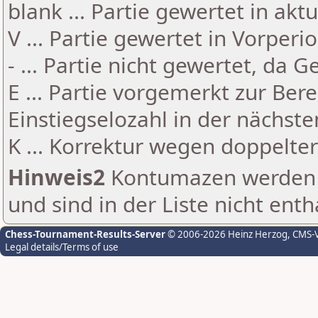
blank ... Partie gewertet in akt
V ... Partie gewertet in Vorperi
- ... Partie nicht gewertet, da 
E ... Partie vorgemerkt zur Be
Einstiegselozahl in der nächst
K ... Korrektur wegen doppelt
Hinweis2
Kontumazen werden g
und sind in der Liste nicht enth
Chess-Tournament-Results-Server
© 2006-2026 Heinz Herzog
, CMS-
Legal details/Terms of use