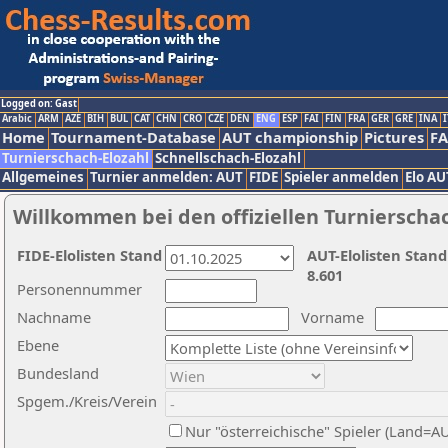
Logged on: Gast
Arabic
ARM
AZE
BIH
BUL
CAT
CHN
CRO
CZE
DEN
ENG
ESP
FAI
FIN
FRA
GER
GRE
INA
I
Home
Tournament-Database
AUT championship
Pictures
F
Turnierschach-Elozahl
Schnellschach-Elozahl
Allgemeines
Turnier anmelden: AUT
FIDE
Spieler anmelden
Elo AU
Willkommen bei den offiziellen Turnierscha
FIDE-Elolisten Stand
AUT-Elolisten Stand
8.601
Personennummer
Nachname
Vorname
Ebene
Bundesland
Spgem./Kreis/Verein
Nur "österreichische" Spieler (Land=A