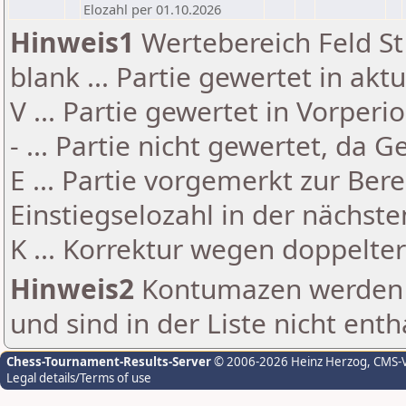
Elozahl per 01.10.2026
Hinweis1
Wertebereich Feld St 
blank ... Partie gewertet in akt
V ... Partie gewertet in Vorperi
- ... Partie nicht gewertet, da 
E ... Partie vorgemerkt zur Be
Einstiegselozahl in der nächst
K ... Korrektur wegen doppelt
Hinweis2
Kontumazen werden g
und sind in der Liste nicht enth
Chess-Tournament-Results-Server
© 2006-2026 Heinz Herzog
, CMS-
Legal details/Terms of use