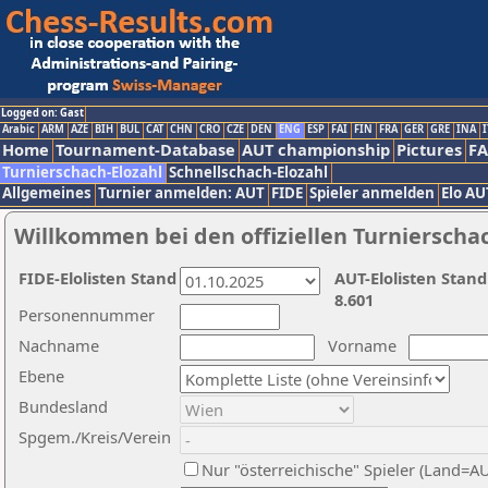
Logged on: Gast
Arabic
ARM
AZE
BIH
BUL
CAT
CHN
CRO
CZE
DEN
ENG
ESP
FAI
FIN
FRA
GER
GRE
INA
I
Home
Tournament-Database
AUT championship
Pictures
F
Turnierschach-Elozahl
Schnellschach-Elozahl
Allgemeines
Turnier anmelden: AUT
FIDE
Spieler anmelden
Elo AU
Willkommen bei den offiziellen Turnierscha
FIDE-Elolisten Stand
AUT-Elolisten Stand
8.601
Personennummer
Nachname
Vorname
Ebene
Bundesland
Spgem./Kreis/Verein
Nur "österreichische" Spieler (Land=A