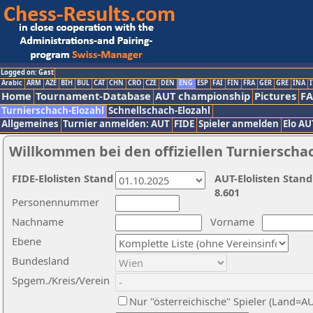
Logged on: Gast
Arabic
ARM
AZE
BIH
BUL
CAT
CHN
CRO
CZE
DEN
ENG
ESP
FAI
FIN
FRA
GER
GRE
INA
I
Home
Tournament-Database
AUT championship
Pictures
F
Turnierschach-Elozahl
Schnellschach-Elozahl
Allgemeines
Turnier anmelden: AUT
FIDE
Spieler anmelden
Elo AU
Willkommen bei den offiziellen Turnierscha
FIDE-Elolisten Stand
AUT-Elolisten Stand
8.601
Personennummer
Nachname
Vorname
Ebene
Bundesland
Spgem./Kreis/Verein
Nur "österreichische" Spieler (Land=A