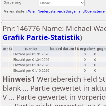
Sortierung
Vereinslisten:
Wien
Niederösterreich
Burgenland
Oberösterrei
Pnr:146776 Name: Michael Wad
Grafik Partie-Statistik
)
tnr
St
turnier
bdld
rd
datum
f
K
erg
elo+/-
gegn
Elozahl per 01.01.2026
0
0
Elozahl per 01.04.2026
0
0
Elozahl per 01.07.2026
0
0
Elozahl per 01.10.2026
0
0
Hinweis1
Wertebereich Feld St 
blank ... Partie gewertet in akt
V ... Partie gewertet in Vorperi
- ... Partie nicht gewertet, da 