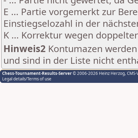
E ... Partie vorgemerkt zur Be
Einstiegselozahl in der nächst
K ... Korrektur wegen doppelt
Hinweis2
Kontumazen werden g
und sind in der Liste nicht enth
Chess-Tournament-Results-Server
© 2006-2026 Heinz Herzog
, CMS-
Legal details/Terms of use