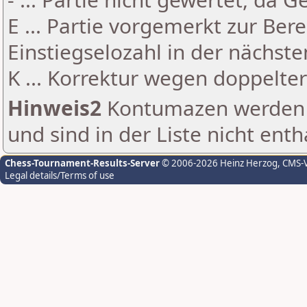
E ... Partie vorgemerkt zur Be
Einstiegselozahl in der nächst
K ... Korrektur wegen doppelt
Hinweis2
Kontumazen werden g
und sind in der Liste nicht enth
Chess-Tournament-Results-Server
© 2006-2026 Heinz Herzog
, CMS-
Legal details/Terms of use