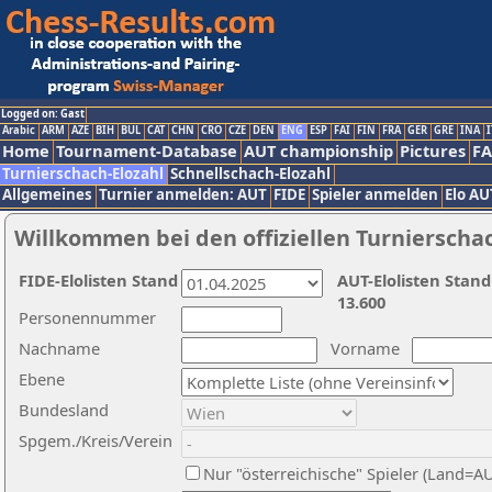
Logged on: Gast
Arabic
ARM
AZE
BIH
BUL
CAT
CHN
CRO
CZE
DEN
ENG
ESP
FAI
FIN
FRA
GER
GRE
INA
I
Home
Tournament-Database
AUT championship
Pictures
F
Turnierschach-Elozahl
Schnellschach-Elozahl
Allgemeines
Turnier anmelden: AUT
FIDE
Spieler anmelden
Elo AU
Willkommen bei den offiziellen Turnierscha
FIDE-Elolisten Stand
AUT-Elolisten Stand
13.600
Personennummer
Nachname
Vorname
Ebene
Bundesland
Spgem./Kreis/Verein
Nur "österreichische" Spieler (Land=A