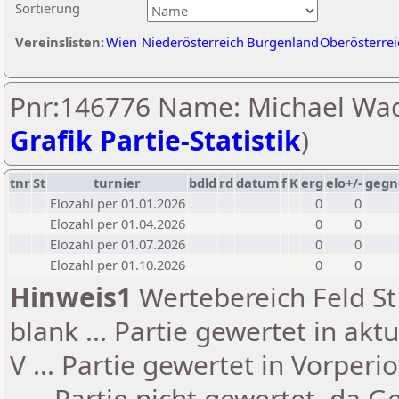
Sortierung
Vereinslisten:
Wien
Niederösterreich
Burgenland
Oberösterrei
Pnr:146776 Name: Michael Wad
Grafik Partie-Statistik
)
tnr
St
turnier
bdld
rd
datum
f
K
erg
elo+/-
gegn
Elozahl per 01.01.2026
0
0
Elozahl per 01.04.2026
0
0
Elozahl per 01.07.2026
0
0
Elozahl per 01.10.2026
0
0
Hinweis1
Wertebereich Feld St 
blank ... Partie gewertet in akt
V ... Partie gewertet in Vorperi
- ... Partie nicht gewertet, da 