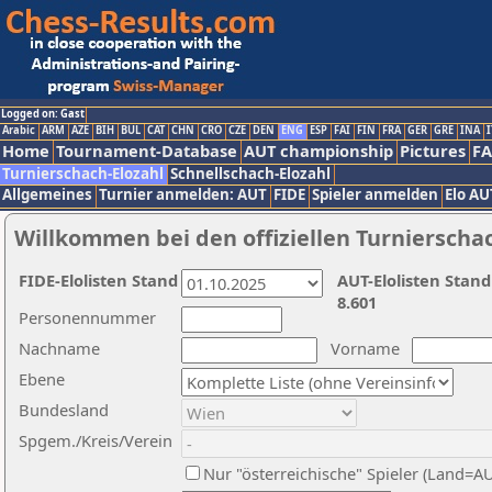
Logged on: Gast
Arabic
ARM
AZE
BIH
BUL
CAT
CHN
CRO
CZE
DEN
ENG
ESP
FAI
FIN
FRA
GER
GRE
INA
I
Home
Tournament-Database
AUT championship
Pictures
F
Turnierschach-Elozahl
Schnellschach-Elozahl
Allgemeines
Turnier anmelden: AUT
FIDE
Spieler anmelden
Elo AU
Willkommen bei den offiziellen Turnierscha
FIDE-Elolisten Stand
AUT-Elolisten Stand
8.601
Personennummer
Nachname
Vorname
Ebene
Bundesland
Spgem./Kreis/Verein
Nur "österreichische" Spieler (Land=A