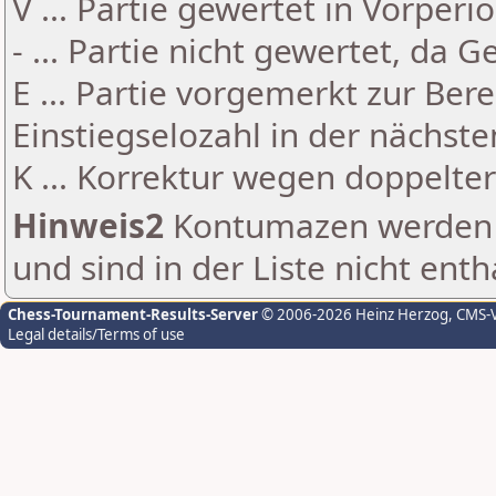
V ... Partie gewertet in Vorperi
- ... Partie nicht gewertet, da 
E ... Partie vorgemerkt zur Be
Einstiegselozahl in der nächst
K ... Korrektur wegen doppelt
Hinweis2
Kontumazen werden g
und sind in der Liste nicht enth
Chess-Tournament-Results-Server
© 2006-2026 Heinz Herzog
, CMS-
Legal details/Terms of use