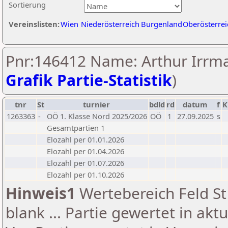
Sortierung
Vereinslisten:
Wien
Niederösterreich
Burgenland
Oberösterrei
Pnr:146412 Name: Arthur Irrma
Grafik Partie-Statistik
)
tnr
St
turnier
bdld
rd
datum
f
K
1263363
-
OÖ 1. Klasse Nord 2025/2026
OÖ
1
27.09.2025
s
Gesamtpartien 1
Elozahl per 01.01.2026
Elozahl per 01.04.2026
Elozahl per 01.07.2026
Elozahl per 01.10.2026
Hinweis1
Wertebereich Feld St 
blank ... Partie gewertet in akt