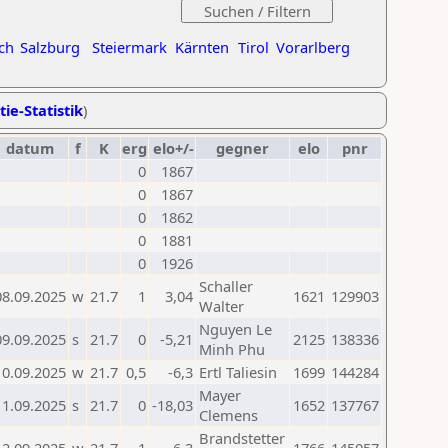
ch
Salzburg
Steiermark
Kärnten
Tirol
Vorarlberg
tie-Statistik
)
datum
f
K
erg
elo+/-
gegner
elo
pnr
0
1867
0
1867
0
1862
0
1881
0
1926
Schaller
08.09.2025
w
21.7
1
3,04
1621
129903
Walter
Nguyen Le
09.09.2025
s
21.7
0
-5,21
2125
138336
Minh Phu
10.09.2025
w
21.7
0,5
-6,3
Ertl Taliesin
1699
144284
Mayer
11.09.2025
s
21.7
0
-18,03
1652
137767
Clemens
Brandstetter