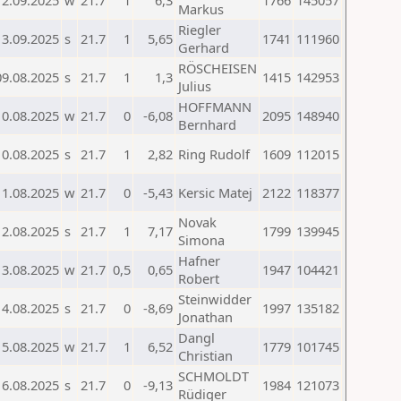
12.09.2025
w
21.7
1
6,3
1766
145057
Markus
Riegler
13.09.2025
s
21.7
1
5,65
1741
111960
Gerhard
RÖSCHEISEN
09.08.2025
s
21.7
1
1,3
1415
142953
Julius
HOFFMANN
10.08.2025
w
21.7
0
-6,08
2095
148940
Bernhard
10.08.2025
s
21.7
1
2,82
Ring Rudolf
1609
112015
11.08.2025
w
21.7
0
-5,43
Kersic Matej
2122
118377
Novak
12.08.2025
s
21.7
1
7,17
1799
139945
Simona
Hafner
13.08.2025
w
21.7
0,5
0,65
1947
104421
Robert
Steinwidder
14.08.2025
s
21.7
0
-8,69
1997
135182
Jonathan
Dangl
15.08.2025
w
21.7
1
6,52
1779
101745
Christian
SCHMOLDT
16.08.2025
s
21.7
0
-9,13
1984
121073
Rüdiger