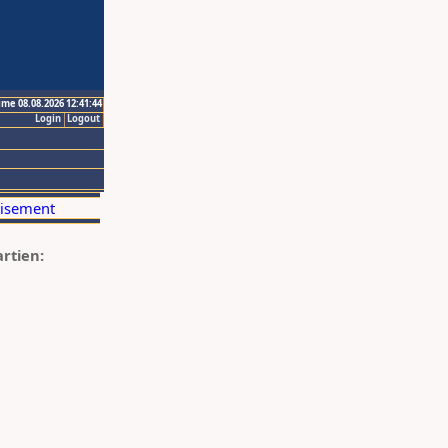
ime 08.08.2026 12:41:44
Login
Logout
artien: