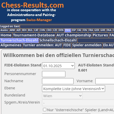
Logged on: Gast
Arabic
ARM
AZE
BIH
BUL
CAT
CHN
CRO
CZE
DEN
ENG
ESP
FAI
FIN
FRA
GER
GRE
INA
I
Home
Tournament-Database
AUT championship
Pictures
F
Turnierschach-Elozahl
Schnellschach-Elozahl
Allgemeines
Turnier anmelden: AUT
FIDE
Spieler anmelden
Elo AU
Willkommen bei den offiziellen Turnierscha
FIDE-Elolisten Stand
AUT-Elolisten Stand
8.601
Personennummer
Nachname
Vorname
Ebene
Bundesland
Spgem./Kreis/Verein
Nur "österreichische" Spieler (Land=A