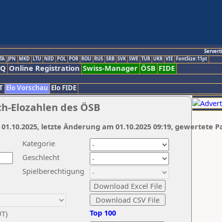
Servert
TA
JPN
MKD
LTU
NED
POL
POR
ROU
RUS
SRB
SVK
SWE
TUR
UKR
VIE
FontSize:11pt
AQ
Online Registration
Swiss-Manager
ÖSB
FIDE
T
Elo Vorschau
Elo FIDE
ch-Elozahlen des ÖSB
 01.10.2025, letzte Änderung am 01.10.2025 09:19, gewertete P
Kategorie
Geschlecht
Spielberechtigung
Top 100
UT)