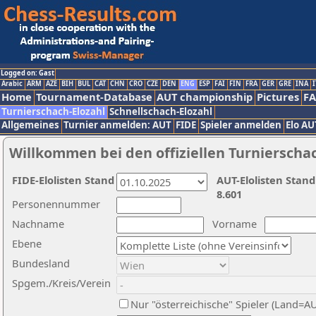
Logged on: Gast
Arabic
ARM
AZE
BIH
BUL
CAT
CHN
CRO
CZE
DEN
ENG
ESP
FAI
FIN
FRA
GER
GRE
INA
I
Home
Tournament-Database
AUT championship
Pictures
F
Turnierschach-Elozahl
Schnellschach-Elozahl
Allgemeines
Turnier anmelden: AUT
FIDE
Spieler anmelden
Elo AU
Willkommen bei den offiziellen Turnierscha
FIDE-Elolisten Stand
AUT-Elolisten Stand
8.601
Personennummer
Nachname
Vorname
Ebene
Bundesland
Spgem./Kreis/Verein
Nur "österreichische" Spieler (Land=A