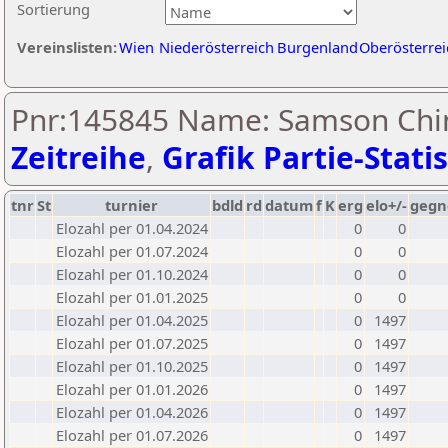
Sortierung
Vereinslisten:
Wien
Niederösterreich
Burgenland
Oberösterrei
Pnr:145845 Name: Samson Chin
Zeitreihe
,
Grafik Partie-Statis
tnr
St
turnier
bdld
rd
datum
f
K
erg
elo+/-
gegn
Elozahl per 01.04.2024
0
0
Elozahl per 01.07.2024
0
0
Elozahl per 01.10.2024
0
0
Elozahl per 01.01.2025
0
0
Elozahl per 01.04.2025
0
1497
Elozahl per 01.07.2025
0
1497
Elozahl per 01.10.2025
0
1497
Elozahl per 01.01.2026
0
1497
Elozahl per 01.04.2026
0
1497
Elozahl per 01.07.2026
0
1497