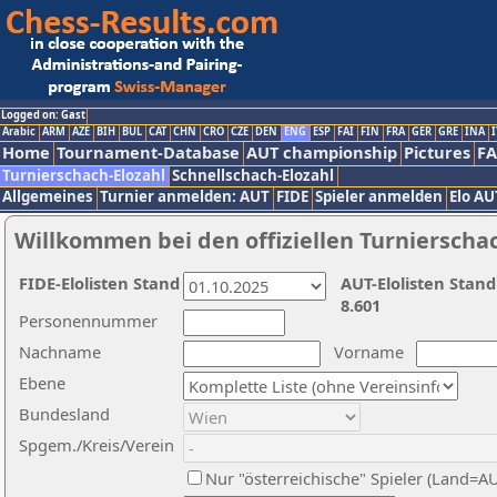
Logged on: Gast
Arabic
ARM
AZE
BIH
BUL
CAT
CHN
CRO
CZE
DEN
ENG
ESP
FAI
FIN
FRA
GER
GRE
INA
I
Home
Tournament-Database
AUT championship
Pictures
F
Turnierschach-Elozahl
Schnellschach-Elozahl
Allgemeines
Turnier anmelden: AUT
FIDE
Spieler anmelden
Elo AU
Willkommen bei den offiziellen Turnierscha
FIDE-Elolisten Stand
AUT-Elolisten Stand
8.601
Personennummer
Nachname
Vorname
Ebene
Bundesland
Spgem./Kreis/Verein
Nur "österreichische" Spieler (Land=A