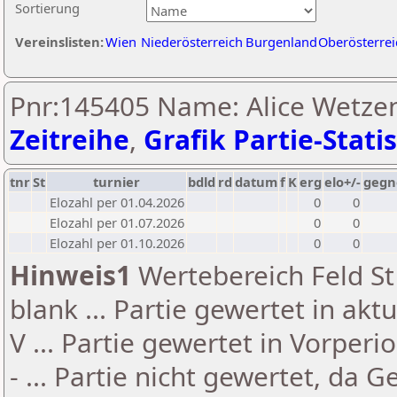
Sortierung
Vereinslisten:
Wien
Niederösterreich
Burgenland
Oberösterrei
Pnr:145405 Name: Alice Wetzen
Zeitreihe
,
Grafik Partie-Statis
tnr
St
turnier
bdld
rd
datum
f
K
erg
elo+/-
gegn
Elozahl per 01.04.2026
0
0
Elozahl per 01.07.2026
0
0
Elozahl per 01.10.2026
0
0
Hinweis1
Wertebereich Feld St 
blank ... Partie gewertet in akt
V ... Partie gewertet in Vorperi
- ... Partie nicht gewertet, da 