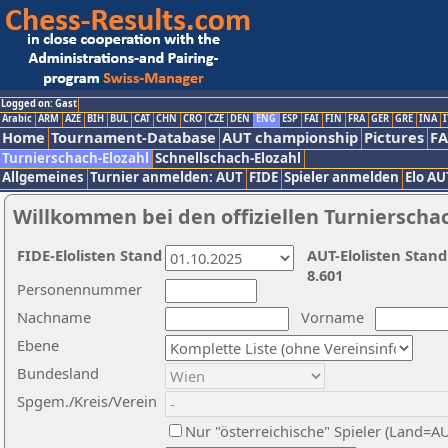
Logged on: Gast
Arabic
ARM
AZE
BIH
BUL
CAT
CHN
CRO
CZE
DEN
ENG
ESP
FAI
FIN
FRA
GER
GRE
INA
I
Home
Tournament-Database
AUT championship
Pictures
F
Turnierschach-Elozahl
Schnellschach-Elozahl
Allgemeines
Turnier anmelden: AUT
FIDE
Spieler anmelden
Elo AU
Willkommen bei den offiziellen Turnierscha
FIDE-Elolisten Stand
AUT-Elolisten Stand
8.601
Personennummer
Nachname
Vorname
Ebene
Bundesland
Spgem./Kreis/Verein
Nur "österreichische" Spieler (Land=A