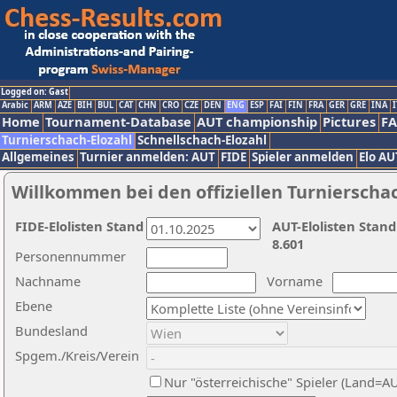
Logged on: Gast
Arabic
ARM
AZE
BIH
BUL
CAT
CHN
CRO
CZE
DEN
ENG
ESP
FAI
FIN
FRA
GER
GRE
INA
I
Home
Tournament-Database
AUT championship
Pictures
F
Turnierschach-Elozahl
Schnellschach-Elozahl
Allgemeines
Turnier anmelden: AUT
FIDE
Spieler anmelden
Elo AU
Willkommen bei den offiziellen Turnierscha
FIDE-Elolisten Stand
AUT-Elolisten Stand
8.601
Personennummer
Nachname
Vorname
Ebene
Bundesland
Spgem./Kreis/Verein
Nur "österreichische" Spieler (Land=A