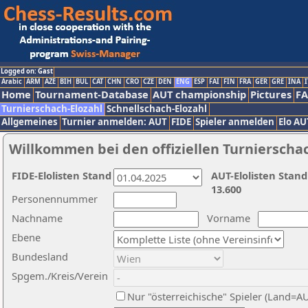
Logged on: Gast
Arabic
ARM
AZE
BIH
BUL
CAT
CHN
CRO
CZE
DEN
ENG
ESP
FAI
FIN
FRA
GER
GRE
INA
I
Home
Tournament-Database
AUT championship
Pictures
F
Turnierschach-Elozahl
Schnellschach-Elozahl
Allgemeines
Turnier anmelden: AUT
FIDE
Spieler anmelden
Elo AU
Willkommen bei den offiziellen Turnierscha
FIDE-Elolisten Stand
AUT-Elolisten Stand
13.600
Personennummer
Nachname
Vorname
Ebene
Bundesland
Spgem./Kreis/Verein
Nur "österreichische" Spieler (Land=A