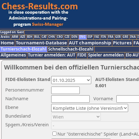
Logged on: Gast
Arabic
ARM
AZE
BIH
BUL
CAT
CHN
CRO
CZE
DEN
ENG
ESP
FAI
FIN
FRA
GER
GRE
INA
I
Home
Tournament-Database
AUT championship
Pictures
F
Turnierschach-Elozahl
Schnellschach-Elozahl
Allgemeines
Turnier anmelden: AUT
FIDE
Spieler anmelden
Elo AU
Willkommen bei den offiziellen Turnierscha
FIDE-Elolisten Stand
AUT-Elolisten Stand
8.601
Personennummer
Nachname
Vorname
Ebene
Bundesland
Spgem./Kreis/Verein
Nur "österreichische" Spieler (Land=A