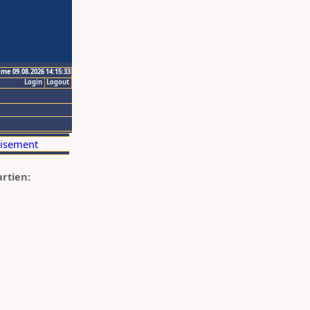
ime 09.08.2026 14:15:33
Login
Logout
artien: