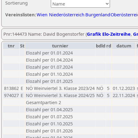
Sortierung
Vereinslisten:
Wien
Niederösterreich
Burgenland
Oberösterrei
Pnr:144473 Name: David Bogenstorfer (
Grafik Elo-Zeitreihe
,
Gr
tnr
St
turnier
bdld
rd
datum
Elozahl per 01.01.2024
Elozahl per 01.04.2024
Elozahl per 01.07.2024
Elozahl per 01.10.2024
Elozahl per 01.01.2025
813862
E
NÖ Weinviertel 3. Klasse 2023/24
NÖ
5
01.12.2023
974027
E
NÖ Weinviertel 3. Klasse 2024/25
NÖ
5
22.11.2024
Gesamtpartien 2
Elozahl per 01.04.2025
Elozahl per 01.07.2025
Elozahl per 01.10.2025
Elozahl per 01.01.2026
Elozahl per 01.04.2026