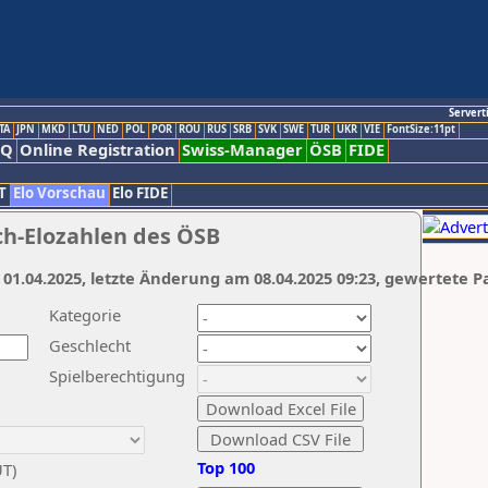
Servert
TA
JPN
MKD
LTU
NED
POL
POR
ROU
RUS
SRB
SVK
SWE
TUR
UKR
VIE
FontSize:11pt
AQ
Online Registration
Swiss-Manager
ÖSB
FIDE
T
Elo Vorschau
Elo FIDE
ch-Elozahlen des ÖSB
 01.04.2025, letzte Änderung am 08.04.2025 09:23, gewertete P
Kategorie
Geschlecht
Spielberechtigung
Top 100
UT)