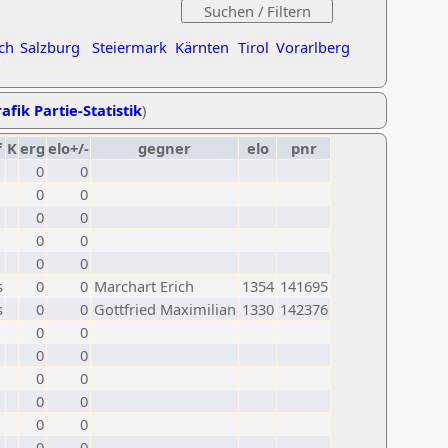
ch
Salzburg
Steiermark
Kärnten
Tirol
Vorarlberg
afik Partie-Statistik
)
f
K
erg
elo+/-
gegner
elo
pnr
0
0
0
0
0
0
0
0
0
0
s
0
0
Marchart Erich
1354
141695
s
0
0
Gottfried Maximilian
1330
142376
0
0
0
0
0
0
0
0
0
0
0
0