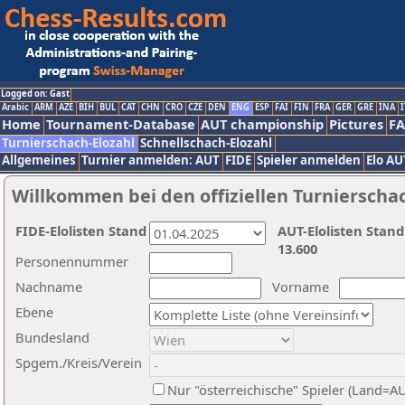
Logged on: Gast
Arabic
ARM
AZE
BIH
BUL
CAT
CHN
CRO
CZE
DEN
ENG
ESP
FAI
FIN
FRA
GER
GRE
INA
I
Home
Tournament-Database
AUT championship
Pictures
F
Turnierschach-Elozahl
Schnellschach-Elozahl
Allgemeines
Turnier anmelden: AUT
FIDE
Spieler anmelden
Elo AU
Willkommen bei den offiziellen Turnierscha
FIDE-Elolisten Stand
AUT-Elolisten Stand
13.600
Personennummer
Nachname
Vorname
Ebene
Bundesland
Spgem./Kreis/Verein
Nur "österreichische" Spieler (Land=A