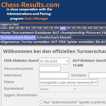
Logged on: Gast
Arabic
ARM
AZE
BIH
BUL
CAT
CHN
CRO
CZE
DEN
ENG
ESP
FAI
FIN
FRA
GER
GRE
INA
I
Home
Tournament-Database
AUT championship
Pictures
F
Turnierschach-Elozahl
Schnellschach-Elozahl
Allgemeines
Turnier anmelden: AUT
FIDE
Spieler anmelden
Elo AU
Willkommen bei den offiziellen Turnierscha
FIDE-Elolisten Stand
AUT-Elolisten Stand
13.600
Personennummer
Nachname
Vorname
Ebene
Bundesland
Spgem./Kreis/Verein
Nur "österreichische" Spieler (Land=A