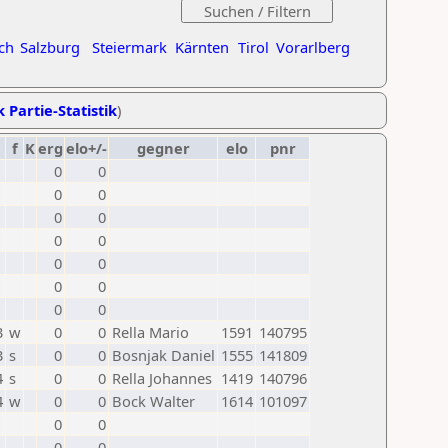
ch
Salzburg
Steiermark
Kärnten
Tirol
Vorarlberg
k Partie-Statistik
)
f
K
erg
elo+/-
gegner
elo
pnr
0
0
0
0
0
0
0
0
0
0
0
0
0
0
3
w
0
0
Rella Mario
1591
140795
3
s
0
0
Bosnjak Daniel
1555
141809
4
s
0
0
Rella Johannes
1419
140796
4
w
0
0
Bock Walter
1614
101097
0
0
0
0