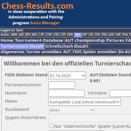
Logged on: Gast
Arabic
ARM
AZE
BIH
BUL
CAT
CHN
CRO
CZE
DEN
ENG
ESP
FAI
FIN
FRA
GER
GRE
INA
I
Home
Tournament-Database
AUT championship
Pictures
F
Turnierschach-Elozahl
Schnellschach-Elozahl
Allgemeines
Turnier anmelden: AUT
FIDE
Spieler anmelden
Elo AU
Willkommen bei den offiziellen Turnierscha
FIDE-Elolisten Stand
AUT-Elolisten Stand
8.601
Personennummer
Nachname
Vorname
Ebene
Bundesland
Spgem./Kreis/Verein
Nur "österreichische" Spieler (Land=A