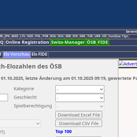
Servert
TA
JPN
MKD
LTU
NED
POL
POR
ROU
RUS
SRB
SVK
SWE
TUR
UKR
VIE
FontSize:11pt
AQ
Online Registration
Swiss-Manager
ÖSB
FIDE
T
Elo Vorschau
Elo FIDE
ch-Elozahlen des ÖSB
 01.10.2025, letzte Änderung am 01.10.2025 09:19, gewertete P
Kategorie
Geschlecht
Spielberechtigung
Top 100
UT)