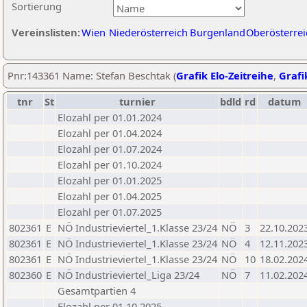
Sortierung
Vereinslisten:
Wien
Niederösterreich
Burgenland
Oberösterrei
Pnr:143361 Name: Stefan Beschtak (
Grafik Elo-Zeitreihe
,
Grafi
tnr
St
turnier
bdld
rd
datum
Elozahl per 01.01.2024
Elozahl per 01.04.2024
Elozahl per 01.07.2024
Elozahl per 01.10.2024
Elozahl per 01.01.2025
Elozahl per 01.04.2025
Elozahl per 01.07.2025
802361
E
NÖ Industrieviertel_1.Klasse 23/24
NÖ
3
22.10.202
802361
E
NÖ Industrieviertel_1.Klasse 23/24
NÖ
4
12.11.202
802361
E
NÖ Industrieviertel_1.Klasse 23/24
NÖ
10
18.02.202
802360
E
NÖ Industrieviertel_Liga 23/24
NÖ
7
11.02.202
Gesamtpartien 4
Elozahl per 01.10.2025