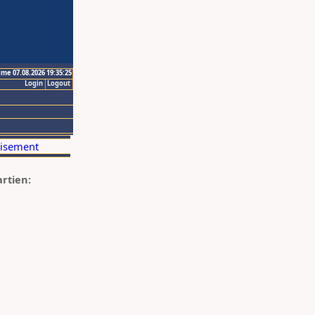
ime 07.08.2026 19:35:25
Login
Logout
artien: