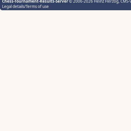
Chess-Tournament-Results-Server
© 2006-2026 Heinz Herzog
, CMS-
Legal details/Terms of use