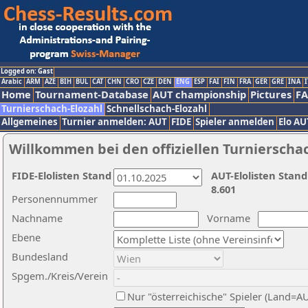
Logged on: Gast
Arabic
ARM
AZE
BIH
BUL
CAT
CHN
CRO
CZE
DEN
ENG
ESP
FAI
FIN
FRA
GER
GRE
INA
I
Home
Tournament-Database
AUT championship
Pictures
F
Turnierschach-Elozahl
Schnellschach-Elozahl
Allgemeines
Turnier anmelden: AUT
FIDE
Spieler anmelden
Elo AU
Willkommen bei den offiziellen Turnierscha
FIDE-Elolisten Stand
AUT-Elolisten Stand
8.601
Personennummer
Nachname
Vorname
Ebene
Bundesland
Spgem./Kreis/Verein
Nur "österreichische" Spieler (Land=A