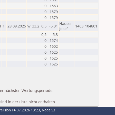
0
1563
0
1579
0
1579
Hauser
d
1
28.09.2025
w
33.2
0,5
-5,31
1463
104801
Josef
0,5
-5,3
0
1574
0
1602
0
1625
0
1625
0
1625
 der nächsten Wertungsperiode.
d in der Liste nicht enthalten.
Version 14.07.2026 13:23, Node S3