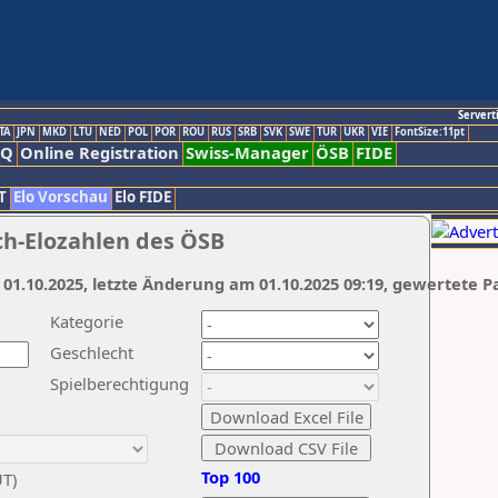
Servert
TA
JPN
MKD
LTU
NED
POL
POR
ROU
RUS
SRB
SVK
SWE
TUR
UKR
VIE
FontSize:11pt
AQ
Online Registration
Swiss-Manager
ÖSB
FIDE
T
Elo Vorschau
Elo FIDE
ch-Elozahlen des ÖSB
 01.10.2025, letzte Änderung am 01.10.2025 09:19, gewertete P
Kategorie
Geschlecht
Spielberechtigung
Top 100
UT)