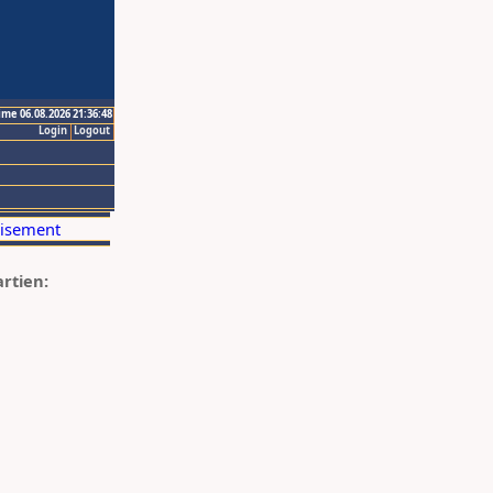
ime 06.08.2026 21:36:48
Login
Logout
artien: