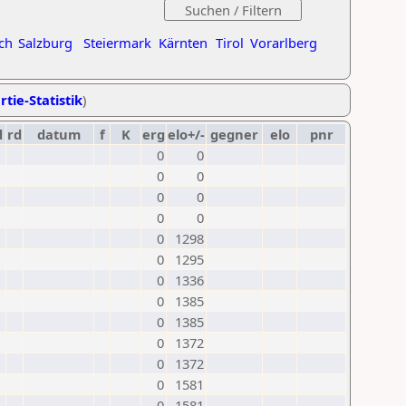
ch
Salzburg
Steiermark
Kärnten
Tirol
Vorarlberg
rtie-Statistik
)
d
rd
datum
f
K
erg
elo+/-
gegner
elo
pnr
0
0
0
0
0
0
0
0
0
1298
0
1295
0
1336
0
1385
0
1385
0
1372
0
1372
0
1581
0
1581