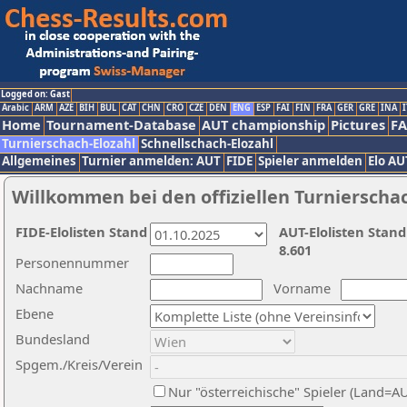
Logged on: Gast
Arabic
ARM
AZE
BIH
BUL
CAT
CHN
CRO
CZE
DEN
ENG
ESP
FAI
FIN
FRA
GER
GRE
INA
I
Home
Tournament-Database
AUT championship
Pictures
F
Turnierschach-Elozahl
Schnellschach-Elozahl
Allgemeines
Turnier anmelden: AUT
FIDE
Spieler anmelden
Elo AU
Willkommen bei den offiziellen Turnierscha
FIDE-Elolisten Stand
AUT-Elolisten Stand
8.601
Personennummer
Nachname
Vorname
Ebene
Bundesland
Spgem./Kreis/Verein
Nur "österreichische" Spieler (Land=A