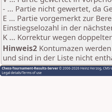
- ... Partie nicht gewertet, da 
E ... Partie vorgemerkt zur Be
Einstiegselozahl in der nächst
K ... Korrektur wegen doppelt
Hinweis2
Kontumazen werden g
und sind in der Liste nicht enth
Chess-Tournament-Results-Server
© 2006-2026 Heinz Herzog
, CMS-
Legal details/Terms of use