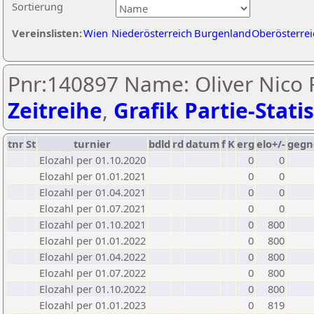
Sortierung
Vereinslisten:
Wien
Niederösterreich
Burgenland
Oberösterrei
Pnr:140897 Name: Oliver Nico 
Zeitreihe
,
Grafik Partie-Statis
tnr
St
turnier
bdld
rd
datum
f
K
erg
elo+/-
gegn
Elozahl per 01.10.2020
0
0
Elozahl per 01.01.2021
0
0
Elozahl per 01.04.2021
0
0
Elozahl per 01.07.2021
0
0
Elozahl per 01.10.2021
0
800
Elozahl per 01.01.2022
0
800
Elozahl per 01.04.2022
0
800
Elozahl per 01.07.2022
0
800
Elozahl per 01.10.2022
0
800
Elozahl per 01.01.2023
0
819