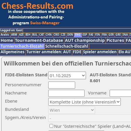
Logged on: Gast
Arabic
ARM
AZE
BIH
BUL
CAT
CHN
CRO
CZE
DEN
ENG
ESP
FAI
FIN
FRA
GER
GRE
INA
I
Home
Tournament-Database
AUT championship
Pictures
F
Turnierschach-Elozahl
Schnellschach-Elozahl
Allgemeines
Turnier anmelden: AUT
FIDE
Spieler anmelden
Elo AU
Willkommen bei den offiziellen Turnierscha
FIDE-Elolisten Stand
AUT-Elolisten Stand
8.601
Personennummer
Nachname
Vorname
Ebene
Bundesland
Spgem./Kreis/Verein
Nur "österreichische" Spieler (Land=A