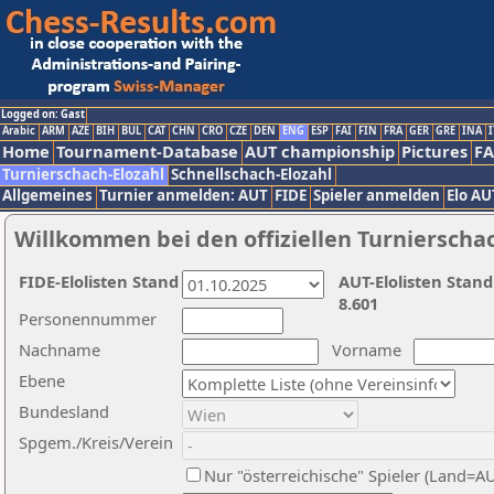
Logged on: Gast
Arabic
ARM
AZE
BIH
BUL
CAT
CHN
CRO
CZE
DEN
ENG
ESP
FAI
FIN
FRA
GER
GRE
INA
I
Home
Tournament-Database
AUT championship
Pictures
F
Turnierschach-Elozahl
Schnellschach-Elozahl
Allgemeines
Turnier anmelden: AUT
FIDE
Spieler anmelden
Elo AU
Willkommen bei den offiziellen Turnierscha
FIDE-Elolisten Stand
AUT-Elolisten Stand
8.601
Personennummer
Nachname
Vorname
Ebene
Bundesland
Spgem./Kreis/Verein
Nur "österreichische" Spieler (Land=A