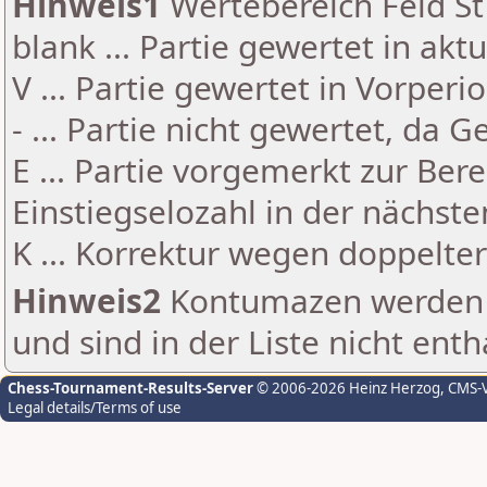
Hinweis1
Wertebereich Feld St 
blank ... Partie gewertet in akt
V ... Partie gewertet in Vorperi
- ... Partie nicht gewertet, da 
E ... Partie vorgemerkt zur Be
Einstiegselozahl in der nächst
K ... Korrektur wegen doppelt
Hinweis2
Kontumazen werden g
und sind in der Liste nicht enth
Chess-Tournament-Results-Server
© 2006-2026 Heinz Herzog
, CMS-
Legal details/Terms of use