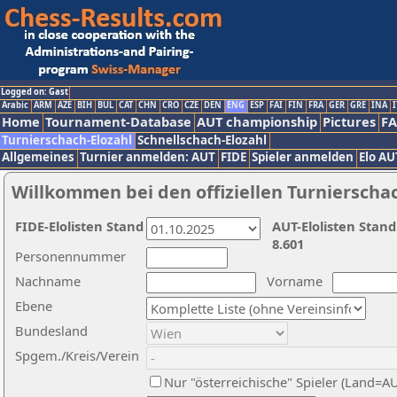
Logged on: Gast
Arabic
ARM
AZE
BIH
BUL
CAT
CHN
CRO
CZE
DEN
ENG
ESP
FAI
FIN
FRA
GER
GRE
INA
I
Home
Tournament-Database
AUT championship
Pictures
F
Turnierschach-Elozahl
Schnellschach-Elozahl
Allgemeines
Turnier anmelden: AUT
FIDE
Spieler anmelden
Elo AU
Willkommen bei den offiziellen Turnierscha
FIDE-Elolisten Stand
AUT-Elolisten Stand
8.601
Personennummer
Nachname
Vorname
Ebene
Bundesland
Spgem./Kreis/Verein
Nur "österreichische" Spieler (Land=A