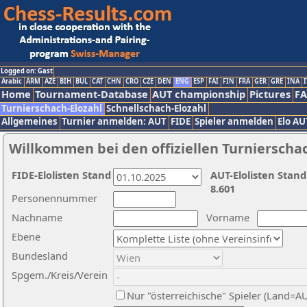
Logged on: Gast
Arabic
ARM
AZE
BIH
BUL
CAT
CHN
CRO
CZE
DEN
ENG
ESP
FAI
FIN
FRA
GER
GRE
INA
I
Home
Tournament-Database
AUT championship
Pictures
F
Turnierschach-Elozahl
Schnellschach-Elozahl
Allgemeines
Turnier anmelden: AUT
FIDE
Spieler anmelden
Elo AU
Willkommen bei den offiziellen Turnierscha
FIDE-Elolisten Stand
AUT-Elolisten Stand
8.601
Personennummer
Nachname
Vorname
Ebene
Bundesland
Spgem./Kreis/Verein
Nur "österreichische" Spieler (Land=A