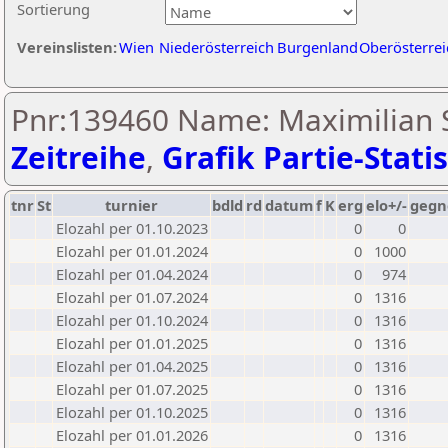
Sortierung
Vereinslisten:
Wien
Niederösterreich
Burgenland
Oberösterrei
Pnr:139460 Name: Maximilian 
Zeitreihe
,
Grafik Partie-Statis
tnr
St
turnier
bdld
rd
datum
f
K
erg
elo+/-
gegn
Elozahl per 01.10.2023
0
0
Elozahl per 01.01.2024
0
1000
Elozahl per 01.04.2024
0
974
Elozahl per 01.07.2024
0
1316
Elozahl per 01.10.2024
0
1316
Elozahl per 01.01.2025
0
1316
Elozahl per 01.04.2025
0
1316
Elozahl per 01.07.2025
0
1316
Elozahl per 01.10.2025
0
1316
Elozahl per 01.01.2026
0
1316