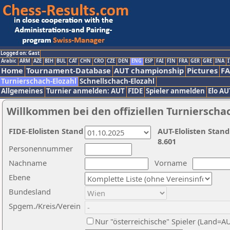
Logged on: Gast
Arabic
ARM
AZE
BIH
BUL
CAT
CHN
CRO
CZE
DEN
ENG
ESP
FAI
FIN
FRA
GER
GRE
INA
I
Home
Tournament-Database
AUT championship
Pictures
F
Turnierschach-Elozahl
Schnellschach-Elozahl
Allgemeines
Turnier anmelden: AUT
FIDE
Spieler anmelden
Elo AU
Willkommen bei den offiziellen Turnierscha
FIDE-Elolisten Stand
AUT-Elolisten Stand
8.601
Personennummer
Nachname
Vorname
Ebene
Bundesland
Spgem./Kreis/Verein
Nur "österreichische" Spieler (Land=A