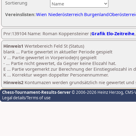
Sortierung
Vereinslisten:
Wien
Niederösterreich
Burgenland
Oberösterrei
Pnr:139104 Name: Roman Koppensteiner (
Grafik Elo-Zeitreihe
Hinweis1
Wertebereich Feld St (Status)
blank ... Partie gewertet in aktueller Periode gespielt
V ... Partie gewertet in Vorperiode(n) gespielt
- ... Partie nicht gewertet, da Gegner keine Elozahl hat.
E ... Partie vorgemerkt zur Berechnung der Einstiegselozahl in
K ... Korrektur wegen doppelter Personennummer.
Hinweis2
Kontumazen werden grundsätzlich nie gewertet und sin
Chess-Tournament-Results-Server
© 2006-2026 Heinz Herzog
, CMS-
Legal details/Terms of use