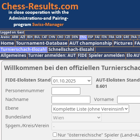
Logged on: Gast
Arabic
ARM
AZE
BIH
BUL
CAT
CHN
CRO
CZE
DEN
ENG
ESP
FAI
FIN
FRA
GER
GRE
INA
I
Home
Tournament-Database
AUT championship
Pictures
F
Turnierschach-Elozahl
Schnellschach-Elozahl
Allgemeines
Turnier anmelden: AUT
FIDE
Spieler anmelden
Elo AU
Willkommen bei den offiziellen Turnierscha
FIDE-Elolisten Stand
AUT-Elolisten Stand
8.601
Personennummer
Nachname
Vorname
Ebene
Bundesland
Spgem./Kreis/Verein
Nur "österreichische" Spieler (Land=A