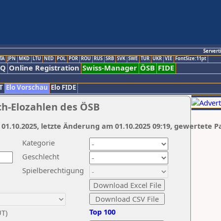
Servert
TA
JPN
MKD
LTU
NED
POL
POR
ROU
RUS
SRB
SVK
SWE
TUR
UKR
VIE
FontSize:11pt
AQ
Online Registration
Swiss-Manager
ÖSB
FIDE
T
Elo Vorschau
Elo FIDE
ch-Elozahlen des ÖSB
 01.10.2025, letzte Änderung am 01.10.2025 09:19, gewertete P
Kategorie
Geschlecht
Spielberechtigung
Top 100
UT)