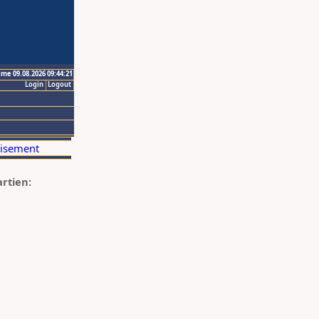
ime 09.08.2026 09:44:21
Login
Logout
artien: