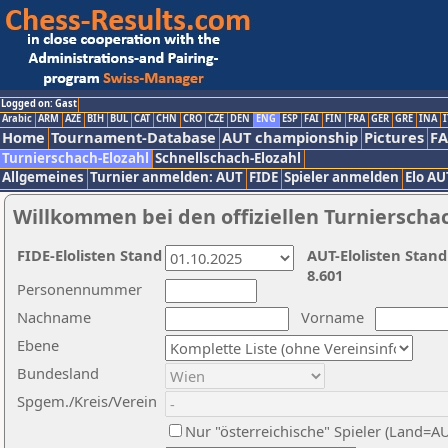
Logged on: Gast
Arabic
ARM
AZE
BIH
BUL
CAT
CHN
CRO
CZE
DEN
ENG
ESP
FAI
FIN
FRA
GER
GRE
INA
I
Home
Tournament-Database
AUT championship
Pictures
F
Turnierschach-Elozahl
Schnellschach-Elozahl
Allgemeines
Turnier anmelden: AUT
FIDE
Spieler anmelden
Elo AU
Willkommen bei den offiziellen Turnierscha
FIDE-Elolisten Stand
AUT-Elolisten Stand
8.601
Personennummer
Nachname
Vorname
Ebene
Bundesland
Spgem./Kreis/Verein
Nur "österreichische" Spieler (Land=A