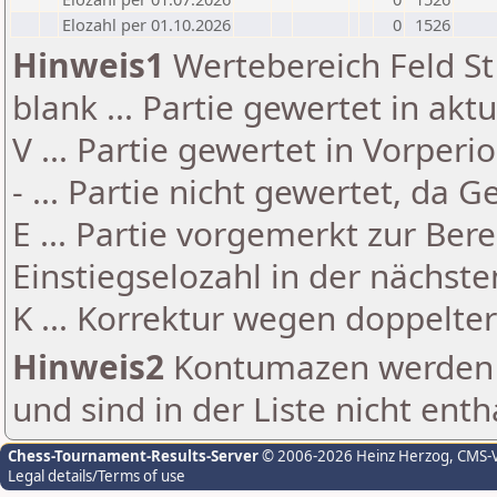
Elozahl per 01.10.2026
0
1526
Hinweis1
Wertebereich Feld St 
blank ... Partie gewertet in akt
V ... Partie gewertet in Vorperi
- ... Partie nicht gewertet, da 
E ... Partie vorgemerkt zur Be
Einstiegselozahl in der nächst
K ... Korrektur wegen doppelt
Hinweis2
Kontumazen werden g
und sind in der Liste nicht enth
Chess-Tournament-Results-Server
© 2006-2026 Heinz Herzog
, CMS-
Legal details/Terms of use