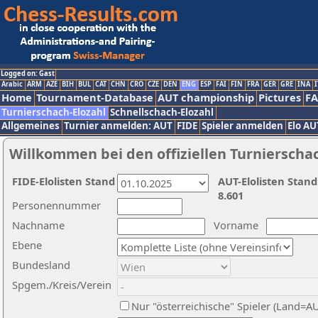
Logged on: Gast
Arabic
ARM
AZE
BIH
BUL
CAT
CHN
CRO
CZE
DEN
ENG
ESP
FAI
FIN
FRA
GER
GRE
INA
I
Home
Tournament-Database
AUT championship
Pictures
F
Turnierschach-Elozahl
Schnellschach-Elozahl
Allgemeines
Turnier anmelden: AUT
FIDE
Spieler anmelden
Elo AU
Willkommen bei den offiziellen Turnierscha
FIDE-Elolisten Stand
AUT-Elolisten Stand
8.601
Personennummer
Nachname
Vorname
Ebene
Bundesland
Spgem./Kreis/Verein
Nur "österreichische" Spieler (Land=A