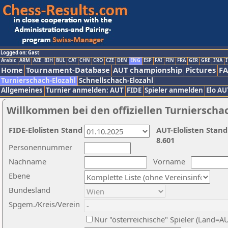
Logged on: Gast
Arabic
ARM
AZE
BIH
BUL
CAT
CHN
CRO
CZE
DEN
ENG
ESP
FAI
FIN
FRA
GER
GRE
INA
I
Home
Tournament-Database
AUT championship
Pictures
F
Turnierschach-Elozahl
Schnellschach-Elozahl
Allgemeines
Turnier anmelden: AUT
FIDE
Spieler anmelden
Elo AU
Willkommen bei den offiziellen Turnierscha
FIDE-Elolisten Stand
AUT-Elolisten Stand
8.601
Personennummer
Nachname
Vorname
Ebene
Bundesland
Spgem./Kreis/Verein
Nur "österreichische" Spieler (Land=A