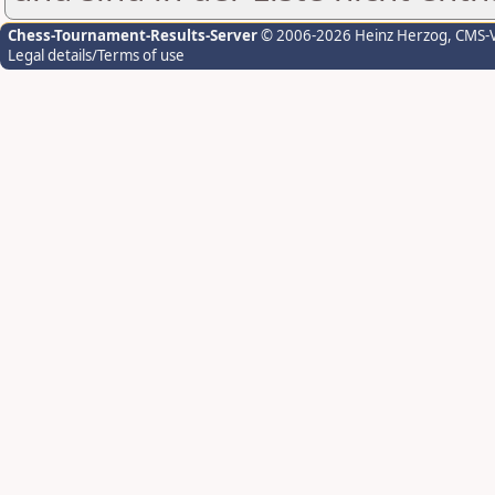
Chess-Tournament-Results-Server
© 2006-2026 Heinz Herzog
, CMS-
Legal details/Terms of use