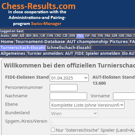
Logged on: Gast
Arabic
ARM
AZE
BIH
BUL
CAT
CHN
CRO
CZE
DEN
ENG
ESP
FAI
FIN
FRA
GER
GRE
INA
I
Home
Tournament-Database
AUT championship
Pictures
F
Turnierschach-Elozahl
Schnellschach-Elozahl
Allgemeines
Turnier anmelden: AUT
FIDE
Spieler anmelden
Elo AU
Willkommen bei den offiziellen Turnierscha
FIDE-Elolisten Stand
AUT-Elolisten Stand
13.600
Personennummer
Nachname
Vorname
Ebene
Bundesland
Spgem./Kreis/Verein
Nur "österreichische" Spieler (Land=A