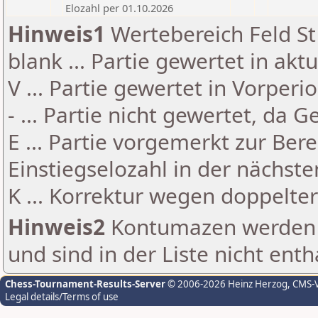
Elozahl per 01.10.2026
Hinweis1
Wertebereich Feld St 
blank ... Partie gewertet in akt
V ... Partie gewertet in Vorperi
- ... Partie nicht gewertet, da 
E ... Partie vorgemerkt zur Be
Einstiegselozahl in der nächst
K ... Korrektur wegen doppelt
Hinweis2
Kontumazen werden g
und sind in der Liste nicht enth
Chess-Tournament-Results-Server
© 2006-2026 Heinz Herzog
, CMS-
Legal details/Terms of use