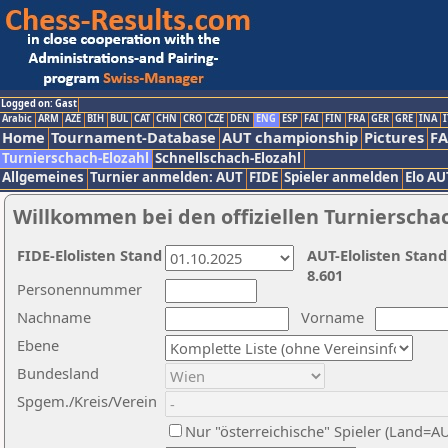
Logged on: Gast
Arabic
ARM
AZE
BIH
BUL
CAT
CHN
CRO
CZE
DEN
ENG
ESP
FAI
FIN
FRA
GER
GRE
INA
I
Home
Tournament-Database
AUT championship
Pictures
F
Turnierschach-Elozahl
Schnellschach-Elozahl
Allgemeines
Turnier anmelden: AUT
FIDE
Spieler anmelden
Elo AU
Willkommen bei den offiziellen Turnierscha
FIDE-Elolisten Stand
AUT-Elolisten Stand
8.601
Personennummer
Nachname
Vorname
Ebene
Bundesland
Spgem./Kreis/Verein
Nur "österreichische" Spieler (Land=A