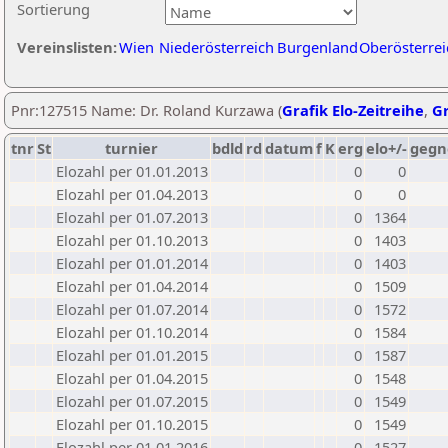
Sortierung
Vereinslisten:
Wien
Niederösterreich
Burgenland
Oberösterrei
Pnr:127515 Name: Dr. Roland Kurzawa (
Grafik Elo-Zeitreihe
,
Gr
tnr
St
turnier
bdld
rd
datum
f
K
erg
elo+/-
gegn
Elozahl per 01.01.2013
0
0
Elozahl per 01.04.2013
0
0
Elozahl per 01.07.2013
0
1364
Elozahl per 01.10.2013
0
1403
Elozahl per 01.01.2014
0
1403
Elozahl per 01.04.2014
0
1509
Elozahl per 01.07.2014
0
1572
Elozahl per 01.10.2014
0
1584
Elozahl per 01.01.2015
0
1587
Elozahl per 01.04.2015
0
1548
Elozahl per 01.07.2015
0
1549
Elozahl per 01.10.2015
0
1549
Elozahl per 01.01.2016
0
1527