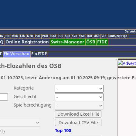
Servert
TA
JPN
MKD
LTU
NED
POL
POR
ROU
RUS
SRB
SVK
SWE
TUR
UKR
VIE
FontSize:11pt
AQ
Online Registration
Swiss-Manager
ÖSB
FIDE
T
Elo Vorschau
Elo FIDE
ch-Elozahlen des ÖSB
 01.10.2025, letzte Änderung am 01.10.2025 09:19, gewertete P
Kategorie
Geschlecht
Spielberechtigung
Top 100
UT)