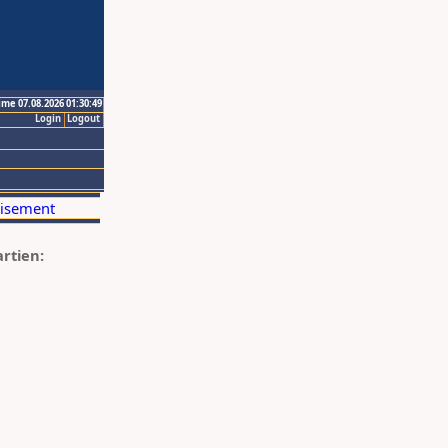
ime 07.08.2026 01:30:49
Login
Logout
artien: