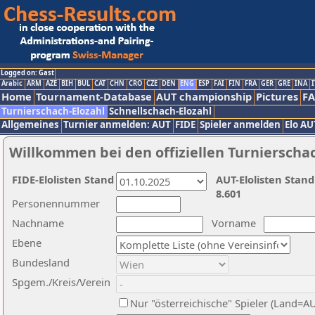
Logged on: Gast
Arabic
ARM
AZE
BIH
BUL
CAT
CHN
CRO
CZE
DEN
ENG
ESP
FAI
FIN
FRA
GER
GRE
INA
I
Home
Tournament-Database
AUT championship
Pictures
F
Turnierschach-Elozahl
Schnellschach-Elozahl
Allgemeines
Turnier anmelden: AUT
FIDE
Spieler anmelden
Elo AU
Willkommen bei den offiziellen Turnierscha
FIDE-Elolisten Stand
AUT-Elolisten Stand
8.601
Personennummer
Nachname
Vorname
Ebene
Bundesland
Spgem./Kreis/Verein
Nur "österreichische" Spieler (Land=A