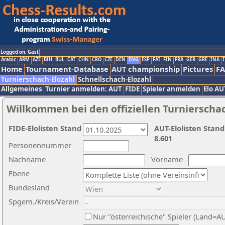
Logged on: Gast
Arabic
ARM
AZE
BIH
BUL
CAT
CHN
CRO
CZE
DEN
ENG
ESP
FAI
FIN
FRA
GER
GRE
INA
I
Home
Tournament-Database
AUT championship
Pictures
F
Turnierschach-Elozahl
Schnellschach-Elozahl
Allgemeines
Turnier anmelden: AUT
FIDE
Spieler anmelden
Elo AU
Willkommen bei den offiziellen Turnierscha
FIDE-Elolisten Stand
AUT-Elolisten Stand
8.601
Personennummer
Nachname
Vorname
Ebene
Bundesland
Spgem./Kreis/Verein
Nur "österreichische" Spieler (Land=A