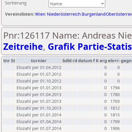
Sortierung
Vereinslisten:
Wien
Niederösterreich
Burgenland
Oberösterrei
Pnr:126117 Name: Andreas Nie
Zeitreihe
,
Grafik Partie-Statis
tnr
St
turnier
bdld
rd
datum
f
K
erg
elo+/-
gegn
Elozahl per 01.04.2012
0
0
Elozahl per 01.07.2012
0
0
Elozahl per 01.10.2012
0
0
Elozahl per 01.01.2013
0
1794
Elozahl per 01.04.2013
0
1780
Elozahl per 01.07.2013
0
1793
Elozahl per 01.10.2013
0
1812
Elozahl per 01.01.2014
0
1815
Elozahl per 01.04.2014
0
1799
Elozahl per 01.07.2014
0
1906