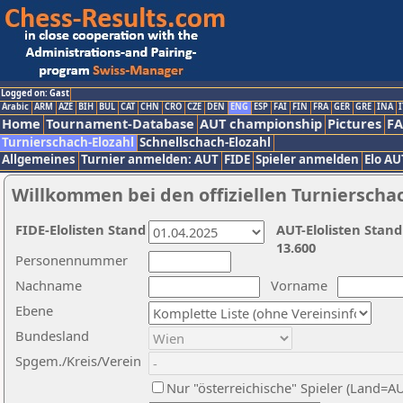
Logged on: Gast
Arabic
ARM
AZE
BIH
BUL
CAT
CHN
CRO
CZE
DEN
ENG
ESP
FAI
FIN
FRA
GER
GRE
INA
I
Home
Tournament-Database
AUT championship
Pictures
F
Turnierschach-Elozahl
Schnellschach-Elozahl
Allgemeines
Turnier anmelden: AUT
FIDE
Spieler anmelden
Elo AU
Willkommen bei den offiziellen Turnierscha
FIDE-Elolisten Stand
AUT-Elolisten Stand
13.600
Personennummer
Nachname
Vorname
Ebene
Bundesland
Spgem./Kreis/Verein
Nur "österreichische" Spieler (Land=A