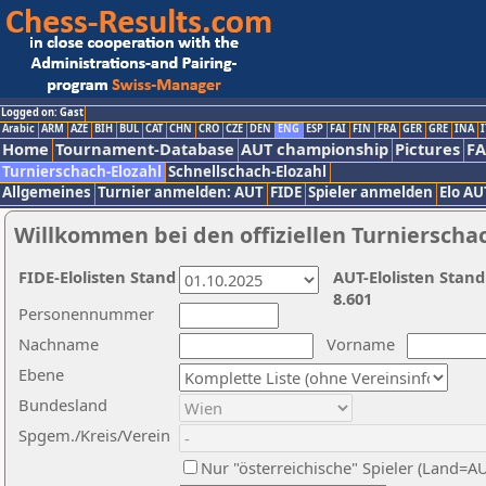
Logged on: Gast
Arabic
ARM
AZE
BIH
BUL
CAT
CHN
CRO
CZE
DEN
ENG
ESP
FAI
FIN
FRA
GER
GRE
INA
I
Home
Tournament-Database
AUT championship
Pictures
F
Turnierschach-Elozahl
Schnellschach-Elozahl
Allgemeines
Turnier anmelden: AUT
FIDE
Spieler anmelden
Elo AU
Willkommen bei den offiziellen Turnierscha
FIDE-Elolisten Stand
AUT-Elolisten Stand
8.601
Personennummer
Nachname
Vorname
Ebene
Bundesland
Spgem./Kreis/Verein
Nur "österreichische" Spieler (Land=A