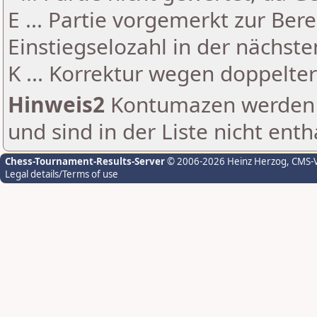
E ... Partie vorgemerkt zur Be
Einstiegselozahl in der nächst
K ... Korrektur wegen doppelt
Hinweis2
Kontumazen werden g
und sind in der Liste nicht enth
Chess-Tournament-Results-Server
© 2006-2026 Heinz Herzog
, CMS-
Legal details/Terms of use