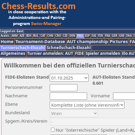
Logged on: Gast
Arabic
ARM
AZE
BIH
BUL
CAT
CHN
CRO
CZE
DEN
ENG
ESP
FAI
FIN
FRA
GER
GRE
INA
I
Home
Tournament-Database
AUT championship
Pictures
F
Turnierschach-Elozahl
Schnellschach-Elozahl
Allgemeines
Turnier anmelden: AUT
FIDE
Spieler anmelden
Elo AU
Willkommen bei den offiziellen Turnierscha
FIDE-Elolisten Stand
AUT-Elolisten Stand
8.601
Personennummer
Nachname
Vorname
Ebene
Bundesland
Spgem./Kreis/Verein
Nur "österreichische" Spieler (Land=A