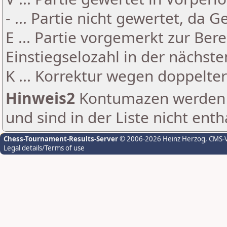
- ... Partie nicht gewertet, da 
E ... Partie vorgemerkt zur Be
Einstiegselozahl in der nächst
K ... Korrektur wegen doppelt
Hinweis2
Kontumazen werden g
und sind in der Liste nicht enth
Chess-Tournament-Results-Server
© 2006-2026 Heinz Herzog
, CMS-
Legal details/Terms of use