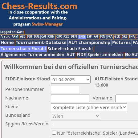
Logged on: Gast
Arabic
ARM
AZE
BIH
BUL
CAT
CHN
CRO
CZE
DEN
ENG
ESP
FAI
FIN
FRA
GER
GRE
INA
I
Home
Tournament-Database
AUT championship
Pictures
F
Turnierschach-Elozahl
Schnellschach-Elozahl
Allgemeines
Turnier anmelden: AUT
FIDE
Spieler anmelden
Elo AU
Willkommen bei den offiziellen Turnierscha
FIDE-Elolisten Stand
AUT-Elolisten Stand
13.600
Personennummer
Nachname
Vorname
Ebene
Bundesland
Spgem./Kreis/Verein
Nur "österreichische" Spieler (Land=A