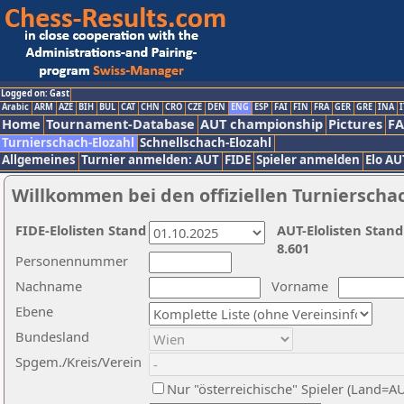
Logged on: Gast
Arabic
ARM
AZE
BIH
BUL
CAT
CHN
CRO
CZE
DEN
ENG
ESP
FAI
FIN
FRA
GER
GRE
INA
I
Home
Tournament-Database
AUT championship
Pictures
F
Turnierschach-Elozahl
Schnellschach-Elozahl
Allgemeines
Turnier anmelden: AUT
FIDE
Spieler anmelden
Elo AU
Willkommen bei den offiziellen Turnierscha
FIDE-Elolisten Stand
AUT-Elolisten Stand
8.601
Personennummer
Nachname
Vorname
Ebene
Bundesland
Spgem./Kreis/Verein
Nur "österreichische" Spieler (Land=A