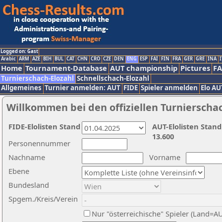
Logged on: Gast
Arabic
ARM
AZE
BIH
BUL
CAT
CHN
CRO
CZE
DEN
ENG
ESP
FAI
FIN
FRA
GER
GRE
INA
I
Home
Tournament-Database
AUT championship
Pictures
F
Turnierschach-Elozahl
Schnellschach-Elozahl
Allgemeines
Turnier anmelden: AUT
FIDE
Spieler anmelden
Elo AU
Willkommen bei den offiziellen Turnierscha
FIDE-Elolisten Stand
AUT-Elolisten Stand
13.600
Personennummer
Nachname
Vorname
Ebene
Bundesland
Spgem./Kreis/Verein
Nur "österreichische" Spieler (Land=A