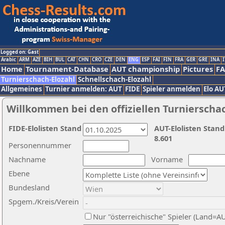
Logged on: Gast
Arabic
ARM
AZE
BIH
BUL
CAT
CHN
CRO
CZE
DEN
ENG
ESP
FAI
FIN
FRA
GER
GRE
INA
I
Home
Tournament-Database
AUT championship
Pictures
F
Turnierschach-Elozahl
Schnellschach-Elozahl
Allgemeines
Turnier anmelden: AUT
FIDE
Spieler anmelden
Elo AU
Willkommen bei den offiziellen Turnierscha
FIDE-Elolisten Stand
AUT-Elolisten Stand
8.601
Personennummer
Nachname
Vorname
Ebene
Bundesland
Spgem./Kreis/Verein
Nur "österreichische" Spieler (Land=A