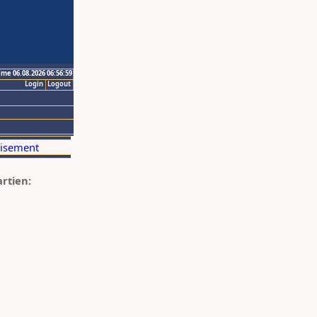
ime 06.08.2026 06:56:59
Login
Logout
artien: