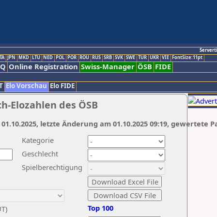
Servert
TA
JPN
MKD
LTU
NED
POL
POR
ROU
RUS
SRB
SVK
SWE
TUR
UKR
VIE
FontSize:11pt
AQ
Online Registration
Swiss-Manager
ÖSB
FIDE
T
Elo Vorschau
Elo FIDE
ch-Elozahlen des ÖSB
 01.10.2025, letzte Änderung am 01.10.2025 09:19, gewertete P
Kategorie
Geschlecht
Spielberechtigung
Top 100
UT)