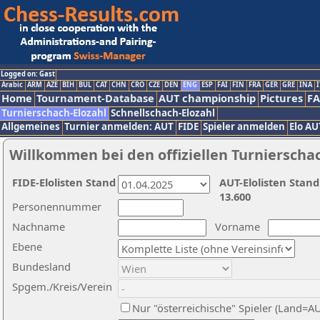
Logged on: Gast
Arabic
ARM
AZE
BIH
BUL
CAT
CHN
CRO
CZE
DEN
ENG
ESP
FAI
FIN
FRA
GER
GRE
INA
I
Home
Tournament-Database
AUT championship
Pictures
F
Turnierschach-Elozahl
Schnellschach-Elozahl
Allgemeines
Turnier anmelden: AUT
FIDE
Spieler anmelden
Elo AU
Willkommen bei den offiziellen Turnierscha
FIDE-Elolisten Stand
AUT-Elolisten Stand
13.600
Personennummer
Nachname
Vorname
Ebene
Bundesland
Spgem./Kreis/Verein
Nur "österreichische" Spieler (Land=A