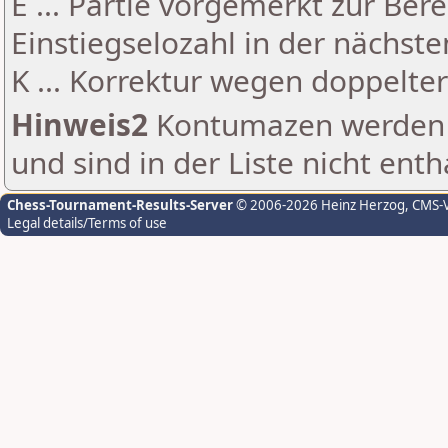
E ... Partie vorgemerkt zur Be
Einstiegselozahl in der nächst
K ... Korrektur wegen doppelt
Hinweis2
Kontumazen werden g
und sind in der Liste nicht enth
Chess-Tournament-Results-Server
© 2006-2026 Heinz Herzog
, CMS-
Legal details/Terms of use