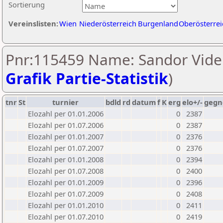
Sortierung
Vereinslisten:
Wien
Niederösterreich
Burgenland
Oberösterrei
Pnr:115459 Name: Sandor Videk
Grafik Partie-Statistik
)
tnr
St
turnier
bdld
rd
datum
f
K
erg
elo+/-
gegn
Elozahl per 01.01.2006
0
2387
Elozahl per 01.07.2006
0
2387
Elozahl per 01.01.2007
0
2376
Elozahl per 01.07.2007
0
2376
Elozahl per 01.01.2008
0
2394
Elozahl per 01.07.2008
0
2400
Elozahl per 01.01.2009
0
2396
Elozahl per 01.07.2009
0
2408
Elozahl per 01.01.2010
0
2411
Elozahl per 01.07.2010
0
2419