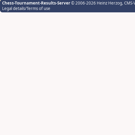
Chess-Tournament-Results-Server
© 2006-2026 Heinz Herzog
, CMS-
Legal details/Terms of use