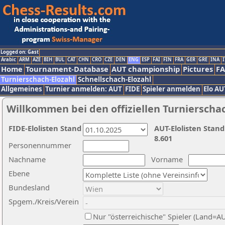
Logged on: Gast
Arabic
ARM
AZE
BIH
BUL
CAT
CHN
CRO
CZE
DEN
ENG
ESP
FAI
FIN
FRA
GER
GRE
INA
I
Home
Tournament-Database
AUT championship
Pictures
F
Turnierschach-Elozahl
Schnellschach-Elozahl
Allgemeines
Turnier anmelden: AUT
FIDE
Spieler anmelden
Elo AU
Willkommen bei den offiziellen Turnierscha
FIDE-Elolisten Stand
AUT-Elolisten Stand
8.601
Personennummer
Nachname
Vorname
Ebene
Bundesland
Spgem./Kreis/Verein
Nur "österreichische" Spieler (Land=A