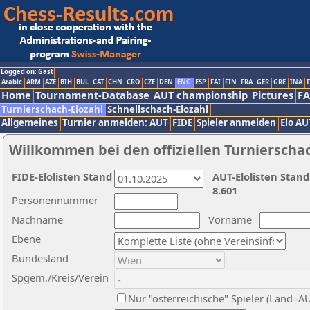
Logged on: Gast
Arabic
ARM
AZE
BIH
BUL
CAT
CHN
CRO
CZE
DEN
ENG
ESP
FAI
FIN
FRA
GER
GRE
INA
I
Home
Tournament-Database
AUT championship
Pictures
F
Turnierschach-Elozahl
Schnellschach-Elozahl
Allgemeines
Turnier anmelden: AUT
FIDE
Spieler anmelden
Elo AU
Willkommen bei den offiziellen Turnierscha
FIDE-Elolisten Stand
AUT-Elolisten Stand
8.601
Personennummer
Nachname
Vorname
Ebene
Bundesland
Spgem./Kreis/Verein
Nur "österreichische" Spieler (Land=A