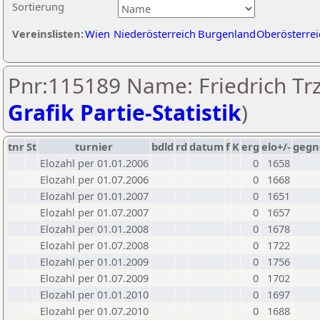
Sortierung
Vereinslisten:
Wien
Niederösterreich
Burgenland
Oberösterrei
Pnr:115189 Name: Friedrich Trzi
Grafik Partie-Statistik
)
tnr
St
turnier
bdld
rd
datum
f
K
erg
elo+/-
gegn
Elozahl per 01.01.2006
0
1658
Elozahl per 01.07.2006
0
1668
Elozahl per 01.01.2007
0
1651
Elozahl per 01.07.2007
0
1657
Elozahl per 01.01.2008
0
1678
Elozahl per 01.07.2008
0
1722
Elozahl per 01.01.2009
0
1756
Elozahl per 01.07.2009
0
1702
Elozahl per 01.01.2010
0
1697
Elozahl per 01.07.2010
0
1688