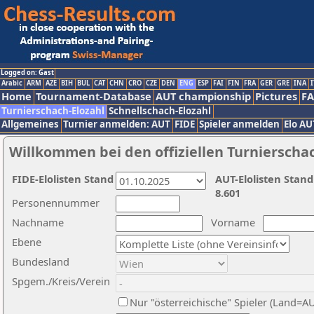
Logged on: Gast
Arabic
ARM
AZE
BIH
BUL
CAT
CHN
CRO
CZE
DEN
ENG
ESP
FAI
FIN
FRA
GER
GRE
INA
I
Home
Tournament-Database
AUT championship
Pictures
F
Turnierschach-Elozahl
Schnellschach-Elozahl
Allgemeines
Turnier anmelden: AUT
FIDE
Spieler anmelden
Elo AU
Willkommen bei den offiziellen Turnierscha
FIDE-Elolisten Stand
AUT-Elolisten Stand
8.601
Personennummer
Nachname
Vorname
Ebene
Bundesland
Spgem./Kreis/Verein
Nur "österreichische" Spieler (Land=A