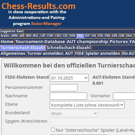
Logged on: Gast
Arabic
ARM
AZE
BIH
BUL
CAT
CHN
CRO
CZE
DEN
ENG
ESP
FAI
FIN
FRA
GER
GRE
INA
I
Home
Tournament-Database
AUT championship
Pictures
F
Turnierschach-Elozahl
Schnellschach-Elozahl
Allgemeines
Turnier anmelden: AUT
FIDE
Spieler anmelden
Elo AU
Willkommen bei den offiziellen Turnierscha
FIDE-Elolisten Stand
AUT-Elolisten Stand
8.601
Personennummer
Nachname
Vorname
Ebene
Bundesland
Spgem./Kreis/Verein
Nur "österreichische" Spieler (Land=A