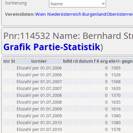
Sortierung
Vereinslisten:
Wien
Niederösterreich
Burgenland
Oberösterrei
Pnr:114532 Name: Bernhard Str
Grafik Partie-Statistik
)
tnr
St
turnier
bdld
rd
datum
f
K
erg
elo+/-
gegn
Elozahl per 01.01.2006
0
1505
Elozahl per 01.07.2006
0
1526
Elozahl per 01.01.2007
0
1568
Elozahl per 01.07.2007
0
1633
Elozahl per 01.01.2008
0
1570
Elozahl per 01.07.2008
0
1635
Elozahl per 01.01.2009
0
1616
Elozahl per 01.07.2009
0
1580
Elozahl per 01.01.2010
0
1580
Elozahl per 01.07.2010
0
1578