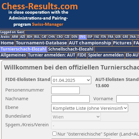
Logged on: Gast
Arabic
ARM
AZE
BIH
BUL
CAT
CHN
CRO
CZE
DEN
ENG
ESP
FAI
FIN
FRA
GER
GRE
INA
I
Home
Tournament-Database
AUT championship
Pictures
F
Turnierschach-Elozahl
Schnellschach-Elozahl
Allgemeines
Turnier anmelden: AUT
FIDE
Spieler anmelden
Elo AU
Willkommen bei den offiziellen Turnierscha
FIDE-Elolisten Stand
AUT-Elolisten Stand
13.600
Personennummer
Nachname
Vorname
Ebene
Bundesland
Spgem./Kreis/Verein
Nur "österreichische" Spieler (Land=A