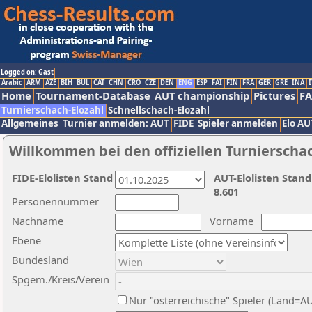
Logged on: Gast
Arabic
ARM
AZE
BIH
BUL
CAT
CHN
CRO
CZE
DEN
ENG
ESP
FAI
FIN
FRA
GER
GRE
INA
I
Home
Tournament-Database
AUT championship
Pictures
F
Turnierschach-Elozahl
Schnellschach-Elozahl
Allgemeines
Turnier anmelden: AUT
FIDE
Spieler anmelden
Elo AU
Willkommen bei den offiziellen Turnierscha
FIDE-Elolisten Stand
AUT-Elolisten Stand
8.601
Personennummer
Nachname
Vorname
Ebene
Bundesland
Spgem./Kreis/Verein
Nur "österreichische" Spieler (Land=A