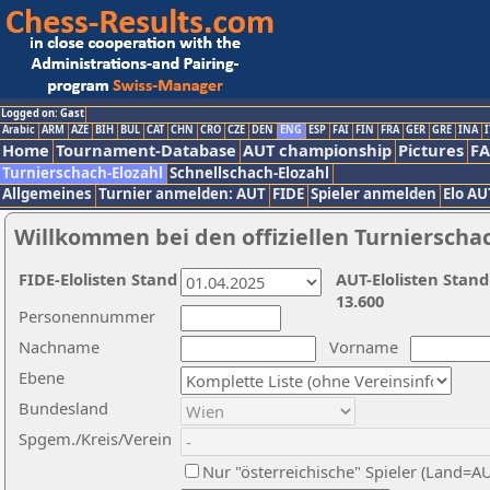
Logged on: Gast
Arabic
ARM
AZE
BIH
BUL
CAT
CHN
CRO
CZE
DEN
ENG
ESP
FAI
FIN
FRA
GER
GRE
INA
I
Home
Tournament-Database
AUT championship
Pictures
F
Turnierschach-Elozahl
Schnellschach-Elozahl
Allgemeines
Turnier anmelden: AUT
FIDE
Spieler anmelden
Elo AU
Willkommen bei den offiziellen Turnierscha
FIDE-Elolisten Stand
AUT-Elolisten Stand
13.600
Personennummer
Nachname
Vorname
Ebene
Bundesland
Spgem./Kreis/Verein
Nur "österreichische" Spieler (Land=A