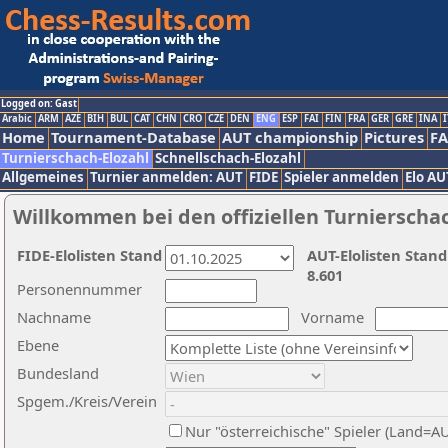
Logged on: Gast
Arabic
ARM
AZE
BIH
BUL
CAT
CHN
CRO
CZE
DEN
ENG
ESP
FAI
FIN
FRA
GER
GRE
INA
I
Home
Tournament-Database
AUT championship
Pictures
F
Turnierschach-Elozahl
Schnellschach-Elozahl
Allgemeines
Turnier anmelden: AUT
FIDE
Spieler anmelden
Elo AU
Willkommen bei den offiziellen Turnierscha
FIDE-Elolisten Stand
AUT-Elolisten Stand
8.601
Personennummer
Nachname
Vorname
Ebene
Bundesland
Spgem./Kreis/Verein
Nur "österreichische" Spieler (Land=A