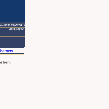
ime 07.08.2026 12:58:15
Login
Logout
artien: