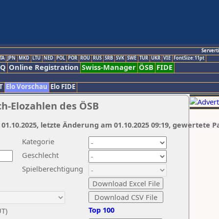
Servert
TA
JPN
MKD
LTU
NED
POL
POR
ROU
RUS
SRB
SVK
SWE
TUR
UKR
VIE
FontSize:11pt
AQ
Online Registration
Swiss-Manager
ÖSB
FIDE
T
Elo Vorschau
Elo FIDE
ch-Elozahlen des ÖSB
 01.10.2025, letzte Änderung am 01.10.2025 09:19, gewertete P
Kategorie
Geschlecht
Spielberechtigung
Top 100
UT)