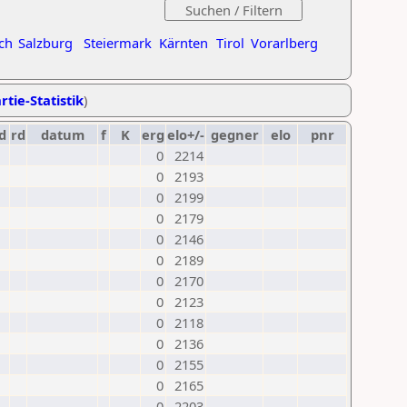
ch
Salzburg
Steiermark
Kärnten
Tirol
Vorarlberg
rtie-Statistik
)
d
rd
datum
f
K
erg
elo+/-
gegner
elo
pnr
0
2214
0
2193
0
2199
0
2179
0
2146
0
2189
0
2170
0
2123
0
2118
0
2136
0
2155
0
2165
0
2203