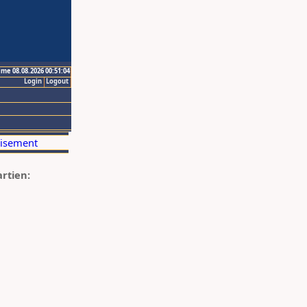
ime 08.08.2026 00:51:04
Login
Logout
artien: