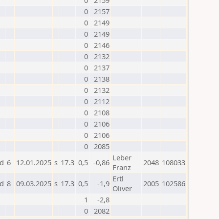
0
2159
0
2157
0
2149
0
2149
0
2146
0
2132
0
2137
0
2138
0
2132
0
2112
0
2108
0
2106
0
2106
0
2085
Leber
d
6
12.01.2025
s
17.3
0,5
-0,86
2048
108033
Franz
Ertl
d
8
09.03.2025
s
17.3
0,5
-1,9
2005
102586
Oliver
1
-2,8
0
2082