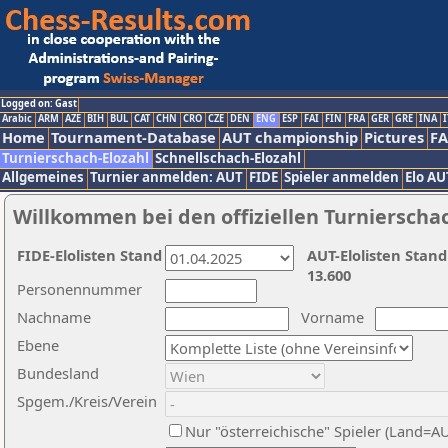
Logged on: Gast
Arabic
ARM
AZE
BIH
BUL
CAT
CHN
CRO
CZE
DEN
ENG
ESP
FAI
FIN
FRA
GER
GRE
INA
I
Home
Tournament-Database
AUT championship
Pictures
F
Turnierschach-Elozahl
Schnellschach-Elozahl
Allgemeines
Turnier anmelden: AUT
FIDE
Spieler anmelden
Elo AU
Willkommen bei den offiziellen Turnierscha
FIDE-Elolisten Stand
AUT-Elolisten Stand
13.600
Personennummer
Nachname
Vorname
Ebene
Bundesland
Spgem./Kreis/Verein
Nur "österreichische" Spieler (Land=A