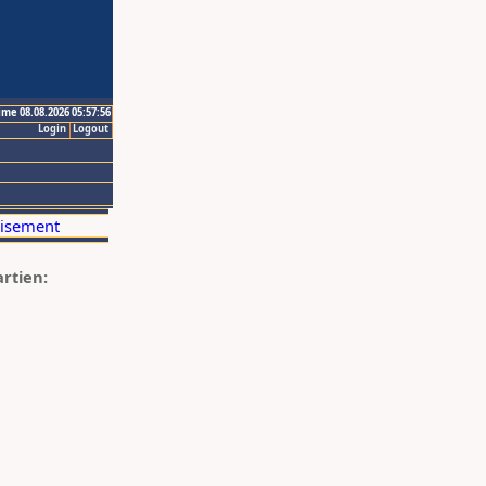
ime 08.08.2026 05:57:56
Login
Logout
artien: