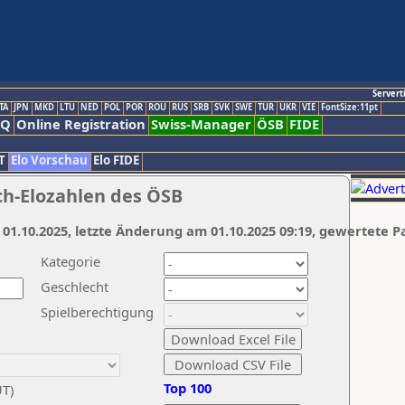
Servert
TA
JPN
MKD
LTU
NED
POL
POR
ROU
RUS
SRB
SVK
SWE
TUR
UKR
VIE
FontSize:11pt
AQ
Online Registration
Swiss-Manager
ÖSB
FIDE
T
Elo Vorschau
Elo FIDE
ch-Elozahlen des ÖSB
 01.10.2025, letzte Änderung am 01.10.2025 09:19, gewertete P
Kategorie
Geschlecht
Spielberechtigung
Top 100
UT)