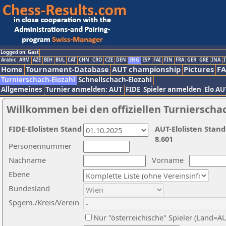
Logged on: Gast
Arabic
ARM
AZE
BIH
BUL
CAT
CHN
CRO
CZE
DEN
ENG
ESP
FAI
FIN
FRA
GER
GRE
INA
I
Home
Tournament-Database
AUT championship
Pictures
F
Turnierschach-Elozahl
Schnellschach-Elozahl
Allgemeines
Turnier anmelden: AUT
FIDE
Spieler anmelden
Elo AU
Willkommen bei den offiziellen Turnierscha
FIDE-Elolisten Stand
AUT-Elolisten Stand
8.601
Personennummer
Nachname
Vorname
Ebene
Bundesland
Spgem./Kreis/Verein
Nur "österreichische" Spieler (Land=A