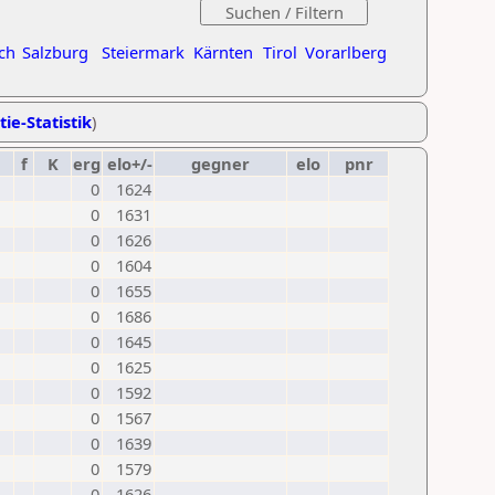
ch
Salzburg
Steiermark
Kärnten
Tirol
Vorarlberg
tie-Statistik
)
f
K
erg
elo+/-
gegner
elo
pnr
0
1624
0
1631
0
1626
0
1604
0
1655
0
1686
0
1645
0
1625
0
1592
0
1567
0
1639
0
1579
0
1626