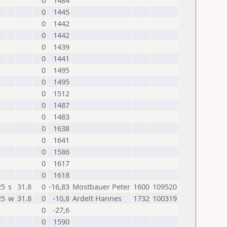
0
1484
0
1445
0
1442
0
1442
0
1439
0
1441
0
1495
0
1495
0
1512
0
1487
0
1483
0
1638
0
1641
0
1586
0
1617
0
1618
25
s
31.8
0
-16,83
Mostbauer Peter
1600
109520
25
w
31.8
0
-10,8
Ardelt Hannes
1732
100319
0
-27,6
0
1590