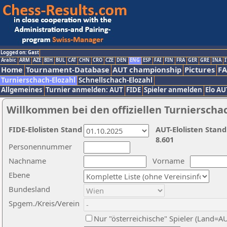
Logged on: Gast
Arabic
ARM
AZE
BIH
BUL
CAT
CHN
CRO
CZE
DEN
ENG
ESP
FAI
FIN
FRA
GER
GRE
INA
I
Home
Tournament-Database
AUT championship
Pictures
F
Turnierschach-Elozahl
Schnellschach-Elozahl
Allgemeines
Turnier anmelden: AUT
FIDE
Spieler anmelden
Elo AU
Willkommen bei den offiziellen Turnierscha
FIDE-Elolisten Stand
AUT-Elolisten Stand
8.601
Personennummer
Nachname
Vorname
Ebene
Bundesland
Spgem./Kreis/Verein
Nur "österreichische" Spieler (Land=A