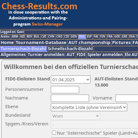
Logged on: Gast
Arabic
ARM
AZE
BIH
BUL
CAT
CHN
CRO
CZE
DEN
ENG
ESP
FAI
FIN
FRA
GER
GRE
INA
I
Home
Tournament-Database
AUT championship
Pictures
F
Turnierschach-Elozahl
Schnellschach-Elozahl
Allgemeines
Turnier anmelden: AUT
FIDE
Spieler anmelden
Elo AU
Willkommen bei den offiziellen Turnierscha
FIDE-Elolisten Stand
AUT-Elolisten Stand
13.600
Personennummer
Nachname
Vorname
Ebene
Bundesland
Spgem./Kreis/Verein
Nur "österreichische" Spieler (Land=A